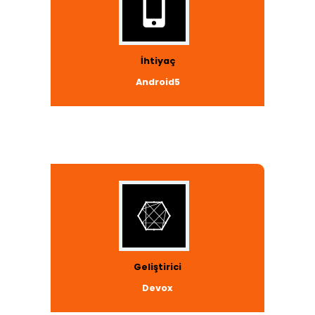
İhtiyaç
Android5
Geliştirici
Devox