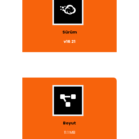
Sürüm
v16
.
21
Boyut
11.1 MB