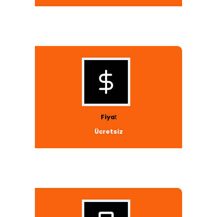
Fiya
t
Ücretsiz