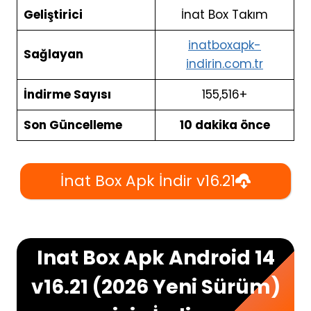
Geliştirici
İnat Box Takım
inatboxapk-
Sağlayan
indirin.com.tr
İndirme Sayısı
155,516+
Son Güncelleme
10 dakika önce
İnat Box Apk İndir v16.21
Inat Box Apk Android 14
v16.21 (2026 Yeni Sürüm)