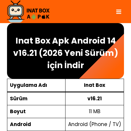
Skip
to
content
Inat Box Apk Android 14
v16.21 (2026 Yeni Sürüm)
için İndir
Uygulama Adı
Inat Box
Sürüm
v16.21
Boyut
11 MB
Android
Android (Phone / TV)