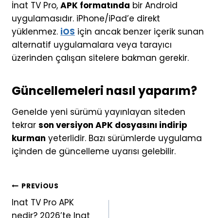
İnat TV Pro,
APK formatında
bir Android
uygulamasıdır. iPhone/iPad’e direkt
yüklenmez.
iOS
için ancak benzer içerik sunan
alternatif uygulamalara veya tarayıcı
üzerinden çalışan sitelere bakman gerekir.
Güncellemeleri nasıl yaparım?
Genelde yeni sürümü yayınlayan siteden
tekrar
son versiyon APK dosyasını indirip
kurman
yeterlidir. Bazı sürümlerde uygulama
içinden de güncelleme uyarısı gelebilir.
Yazı
PREVIOUS
Inat TV Pro APK
gezinmesi
nedir? 2026’te Inat