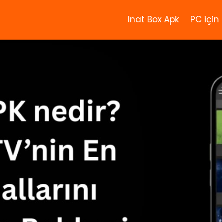
Inat Box Apk
PC için