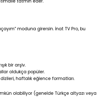
htimalle tatmin eder.
açayım” moduna girersin. İnat TV Pro, bu
ık bir arşiv.
nallar oldukça popüler.
ileri, haftalık eğlence formatları.
ün olabiliyor (genelde Türkçe altyazı veya