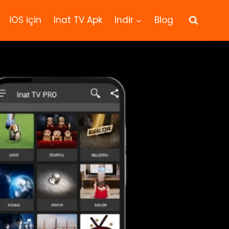
iOS için
Inat TV Apk
Indir
Blog