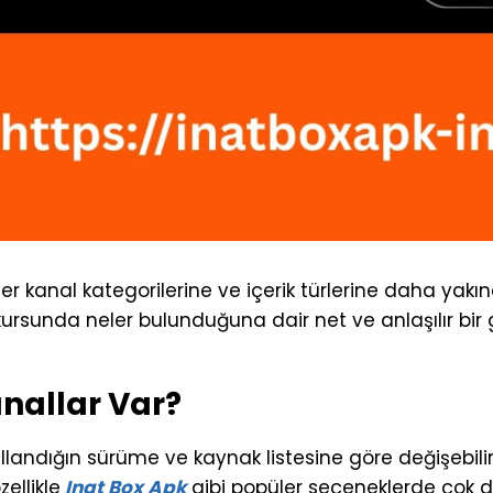
r kanal kategorilerine ve içerik türlerine daha yakın
kursunda neler bulunduğuna dair net ve anlaşılır bir 
anallar Var?
llandığın sürüme ve kaynak listesine göre değişebili
ellikle
Inat Box Apk
gibi popüler seçeneklerde çok d