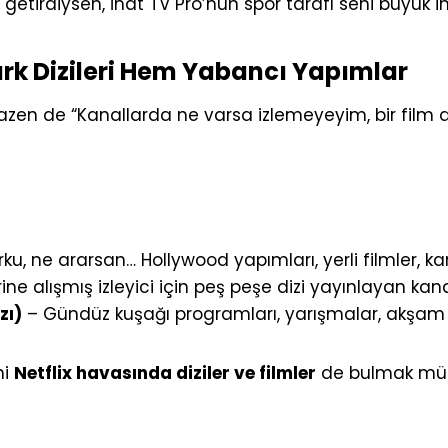
 getirdiysen, İnat TV Pro’nun spor tarafı seni büyük i
Türk Dizileri Hem Yabancı Yapımlar
Bazen de “Kanallarda ne varsa izlemeyeyim, bir film 
u, ne ararsan… Hollywood yapımları, yerli filmler, karış
erine alışmış izleyici için peş peşe dizi yayınlayan ka
zı)
– Gündüz kuşağı programları, yarışmalar, akşam diz
ni
Netflix havasında diziler ve filmler
de bulmak mümk